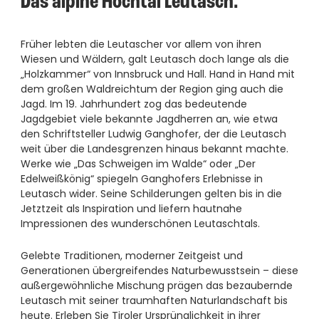
Das alpine Hochtal Leutasch.
Früher lebten die Leutascher vor allem von ihren
Wiesen und Wäldern, galt Leutasch doch lange als die
„Holzkammer“ von Innsbruck und Hall. Hand in Hand mit
dem großen Waldreichtum der Region ging auch die
Jagd. Im 19. Jahrhundert zog das bedeutende
Jagdgebiet viele bekannte Jagdherren an, wie etwa
den Schriftsteller Ludwig Ganghofer, der die Leutasch
weit über die Landesgrenzen hinaus bekannt machte.
Werke wie „Das Schweigen im Walde“ oder „Der
Edelweißkönig“ spiegeln Ganghofers Erlebnisse in
Leutasch wider. Seine Schilderungen gelten bis in die
Jetztzeit als Inspiration und liefern hautnahe
Impressionen des wunderschönen Leutaschtals.
Gelebte Traditionen, moderner Zeitgeist und
Generationen übergreifendes Naturbewusstsein – diese
außergewöhnliche Mischung prägen das bezaubernde
Leutasch mit seiner traumhaften Naturlandschaft bis
heute. Erleben Sie Tiroler Ursprünglichkeit in ihrer