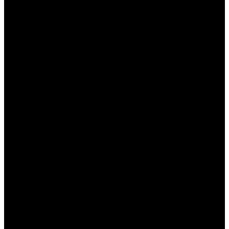
----
----