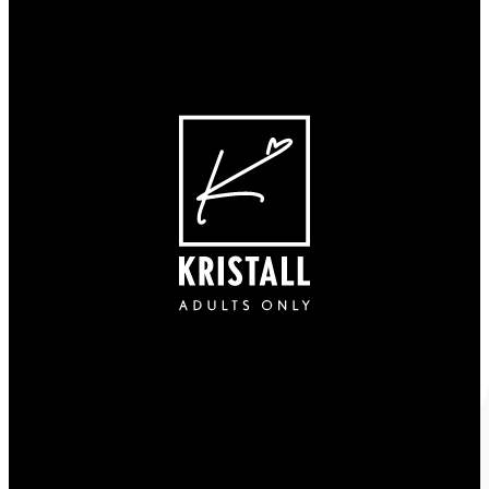
----
----