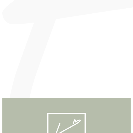
----
----